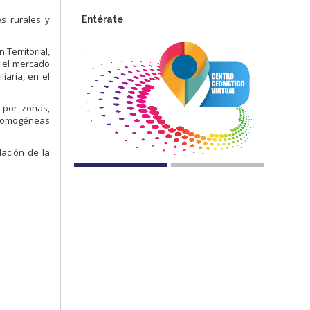
es rurales y
Entérate
Territorial,
 el mercado
iaria, en el
 por zonas,
s homogéneas
lación de la