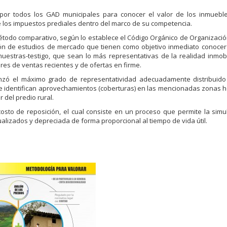
do por todos los GAD municipales para conocer el valor de los inmuebl
e los impuestos prediales dentro del marco de su competencia.
étodo comparativo, según lo establece el Código Orgánico de Organización 
ión de estudios de mercado que tienen como objetivo inmediato conocer
uestras-testigo, que sean lo más representativas de la realidad inmobil
es de ventas recientes y de ofertas en firme.
nzó el máximo grado de representatividad adecuadamente distribuido
o se identifican aprovechamientos (coberturas) en las mencionadas zona
 del predio rural.
 costo de reposición, el cual consiste en un proceso que permite la simu
ualizados y depreciada de forma proporcional al tiempo de vida útil.