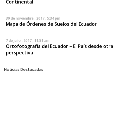
Continental
30 de noviembre , 2017 , 5:34 pm
Mapa de Órdenes de Suelos del Ecuador
7 de julio , 2017 , 11:51 am
Ortofotografía del Ecuador – El País desde otra
perspectiva
Posts navigation
Noticias Destacadas