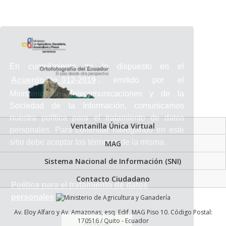
En cumplimiento de lo dispuesto en el
Acuerdo No. 012-2019
, emitido por el
Ministerio de Telecomunicaciones y de la
Sociedad de la Información, comunicamos
nuestra política para el tratamiento de datos
Ventanilla Única Virtual
personales. Para continuar navegando en este
sitio debe aceptar los términos de la misma.
MAG
Sistema Nacional de Información (SNI)
Contacto Ciudadano
Política para el tratamiento de datos
personales
Av. Eloy Alfaro y Av. Amazonas, esq. Edif. MAG Piso 10. Código Postal:
170516 / Quito - Ecuador
Aceptar