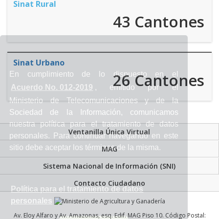
Sinat Rural
43 Cantones
Sinat Urbano
En cumplimiento de lo dispuesto en el
26 Cantones
Acuerdo No. 012-2019
, emitido por el
Ministerio de Telecomunicaciones y de la
Sociedad de la Información, comunicamos
nuestra política para el tratamiento de datos
Ventanilla Única Virtual
personales. Para continuar navegando en este
sitio debe aceptar los términos de la misma.
MAG
Sistema Nacional de Información (SNI)
Contacto Ciudadano
Política para el tratamiento de datos
personales
Av. Eloy Alfaro y Av. Amazonas, esq. Edif. MAG Piso 10. Código Postal: